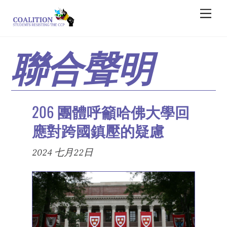
Skip
Men
to
content
聯合聲明
206
團體呼籲哈佛大學回
應對跨國鎮壓的疑慮
2024 七月22日