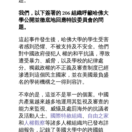
題。
我們，以下簽署的 206 組織呼籲哈佛大
學公開並徹底地回應特設委員會的問
題。
這起事件發生後，哈佛大學的學生受害
者感到恐懼、不被支持及不安全。他們
對中國政府侵犯人 權的和平抗議，導致
遭受暴力、威脅，以及學校的紀律處
分。獨裁政權的不正義及審查制度已經
滲透到這個⺠主國家，並在美國最負盛
名的學術機構之一得到容許。
不幸的是，這並不是單一的個案。中國
共產黨越來越多地運用其監視及審查的
能力來監視、威懾及處罰海外的抗議者
及活動人士。
國際特赦組織
、
自由之家
和
人權觀察
等諸多人權組織均已發布詳
細報告，記錄了美國大學中的跨國鎮